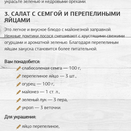
украсьте зеленью и кедровыми орехами.
3. САЛАТ С СЕМГОЙ И ПЕРЕПЕЛИНЫМИ
ЯЙЦАМИ
Это легкое и вкусное блюдо с майонезной заправкой.
Нежные ломтики лосося смешивают с хрустящими свежими
огурцами и ароматной зеленью. Благодаря перепелиным
яйцам закуска становится более питательной.
Вам понадобится:
слабосоленая семга — 100 г,
перепелиное яйцо — 3 шт.,
огурец — 100 г,
майонез — 1 ст. л.,
зеленый лук — 3 пера,
укроп — 3 веточки.
Для украшения:
яйцо перепелиное,