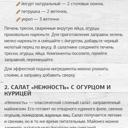
йогурт натуральный — 2 столовых ложки,
петрушка — 2 веточки,
укроп — 3 веточки.
Печень трески, сваренные вкрутую яйца, огурцы
произвольно нарежьте. Для приготовления заправки зелень
мелко нарежьте и смешайте с йогуртом, добавьте черный
молотый перец по вкусу. В салатнике соедините печень
трески, огурцы, яйца. Компоненты посолите, полейте
заправкой, перемешайте.
Для эффектной подачи ингредиенты можно уложить
слоями, а заправку добавить сверху.
2. САЛАТ «НЕЖНОСТЬ» С ОГУРЦОМ И
КУРИЦЕЙ
«Нежность» — классический слоеный салат, заправленный
майонезом. Его готовят из отварного куриного филе, свежих
огурцов, помидоров, вареных яиц. Салат получается легким
и свежим, но в то же время питательным. Майонез можно
заменить натуральным йогуртом или сметаной.