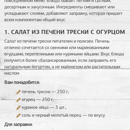
повседневном меню. Блюдо бывает легким и сытным,
десертным и закусочным. Ингредиенты смешивают или
укладывают слоями, добавляют заправку, которая придает
всем компонентам общий вкус.
1. САЛАТ ИЗ ПЕЧЕНИ ТРЕСКИ С ОГУРЦОМ
Салат из печени трески питателен и полезен. Печень
отлично сочетается со свежими или маринованными
огурцами, перепелиными или куриными яйцами. Вкус блюда
получится более сбалансированным, если заправить его
натуральным йогуртом, а не майонезом или растительным
маслом.
Вам понадобится:
печень трески — 250 г,
огурец — 250 г,
куриное яйцо — 3 шт.,
соль и черный молотый перец — по вкусу.
Для заправки: