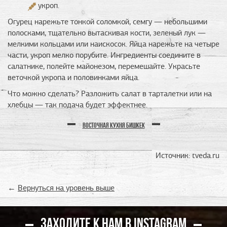
укроп.
Огурец нарежьте тонкой соломкой, семгу — небольшими
полосками, тщательно вытаскивая кости, зеленый лук —
мелкими кольцами или наискосок. Яйца нарежьте на четыре
части, укроп мелко порубите. Ингредиенты соедините в
салатнике, полейте майонезом, перемешайте. Украсьте
веточкой укропа и половинками яйца.
Что можно сделать? Разложить салат в тарталетки или на
хлебцы — так подача будет эффектнее.
ВОСТОЧНАЯ КУХНЯ БИШКЕК
Источник: tveda.ru
←
Вернуться на уровень выше
ЗАХОДИТЕ К НАМ В INSTAGRAM