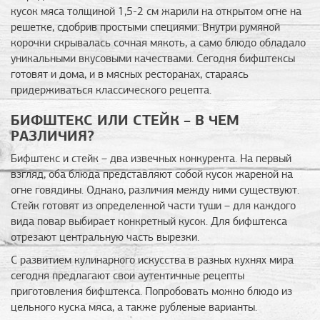
кусок мяса толщиной 1,5-2 см жарили на открытом огне на
решетке, сдобрив простыми специями. Внутри румяной
корочки скрывалась сочная мякоть, а само блюдо обладало
уникальными вкусовыми качествами. Сегодня бифштексы
готовят и дома, и в мясных ресторанах, стараясь
придерживаться классического рецепта.
БИФШТЕКС ИЛИ СТЕЙК – В ЧЕМ
РАЗЛИЧИЯ?
Бифштекс и стейк – два извечных конкурента. На первый
взгляд, оба блюда представляют собой кусок жареной на
огне говядины. Однако, различия между ними существуют.
Стейк готовят из определенной части туши – для каждого
вида повар выбирает конкретный кусок. Для бифштекса
отрезают центральную часть вырезки.
С развитием кулинарного искусства в разных кухнях мира
сегодня предлагают свои аутентичные рецепты
приготовления бифштекса. Попробовать можно блюдо из
цельного куска мяса, а также рубленые варианты.