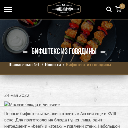
0
БИФШТЕКС ИЗ ГОВЯДИНЫ
Шашлычная №1
Новости
Бифштекс из говядины
24 мая 2022
Первые бифштексы начали готовить в Англии еще в XVIII
веке. Для приготовления блюда нужен лишь один
ингредиент – «beef» и «steak» – говяжий стейк. Небольшой